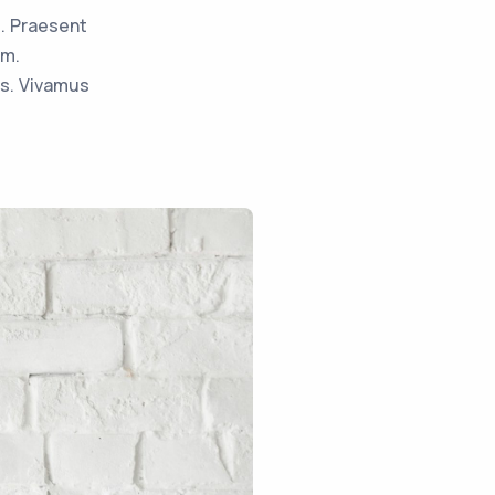
m. Praesent
am.
is. Vivamus