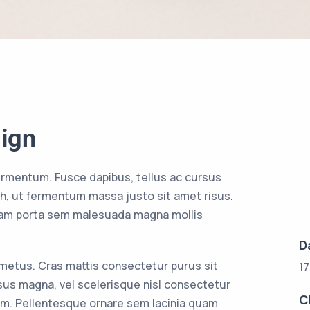
ign
ermentum. Fusce dapibus, tellus ac cursus
, ut fermentum massa justo sit amet risus.
tiam porta sem malesuada magna mollis
D
 metus. Cras mattis consectetur purus sit
1
s magna, vel scelerisque nisl consectetur
C
am. Pellentesque ornare sem lacinia quam