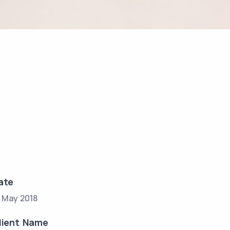
ate
7 May 2018
lient Name