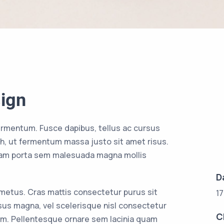
ign
ermentum. Fusce dapibus, tellus ac cursus
, ut fermentum massa justo sit amet risus.
tiam porta sem malesuada magna mollis
D
 metus. Cras mattis consectetur purus sit
1
s magna, vel scelerisque nisl consectetur
C
am. Pellentesque ornare sem lacinia quam