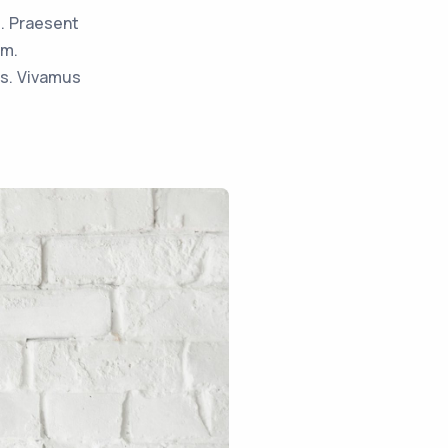
m. Praesent
am.
is. Vivamus