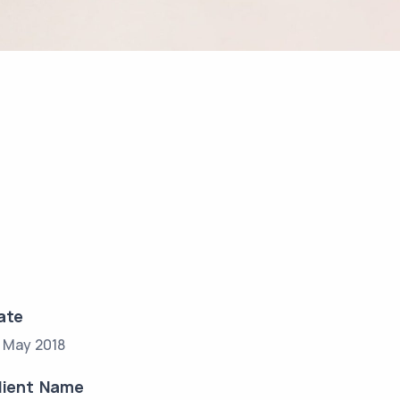
ate
7 May 2018
lient Name