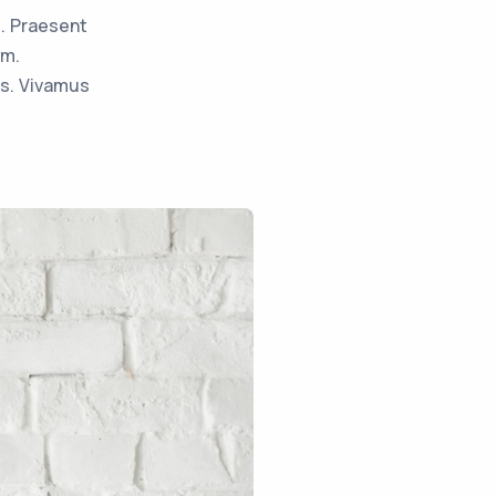
m. Praesent
am.
is. Vivamus