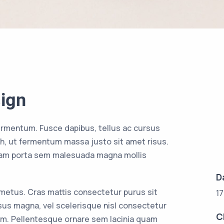
ign
ermentum. Fusce dapibus, tellus ac cursus
, ut fermentum massa justo sit amet risus.
tiam porta sem malesuada magna mollis
D
 metus. Cras mattis consectetur purus sit
1
s magna, vel scelerisque nisl consectetur
C
am. Pellentesque ornare sem lacinia quam