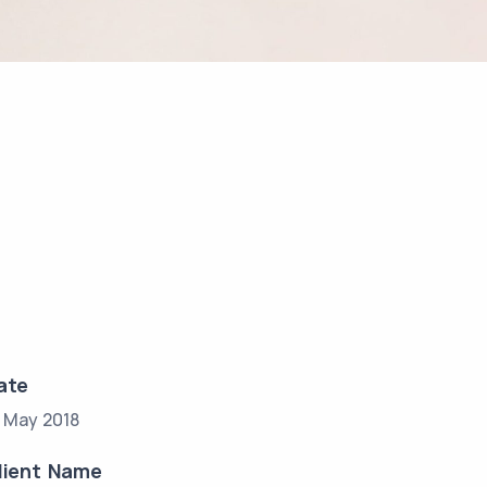
ate
7 May 2018
lient Name